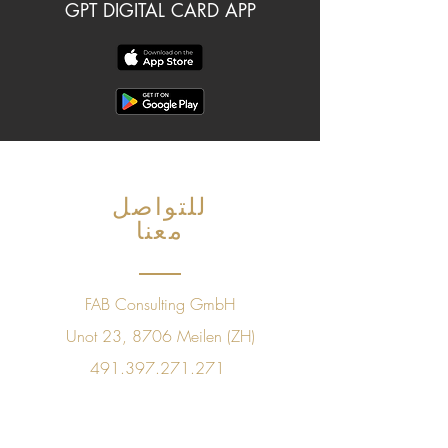
GPT DIGITAL CARD APP
للتواصل
معنا
FAB Consulting GmbH
Unot 23, 8706 Meilen (ZH)
491.397.271.271
+41 78843 09 60
sales@golfpleasuretaste.com