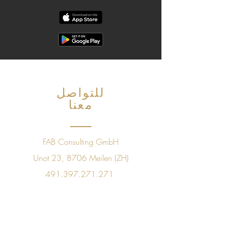
للتواصل
معنا
FAB Consulting GmbH
Unot 23, 8706 Meilen (ZH)
491.397.271.271
+41 78843 09 60
sales@golfpleasuretaste.com