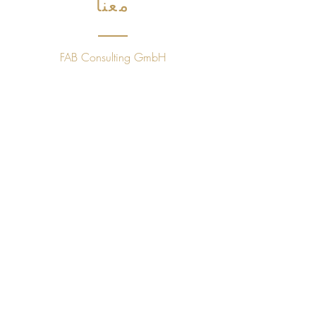
معنا
FAB Consulting GmbH
Unot 23, 8706 Meilen (ZH)
491.397.271.271
+41 78843 09 60
sales@golfpleasuretaste.com
سياسة الخصوصية
من
نحن