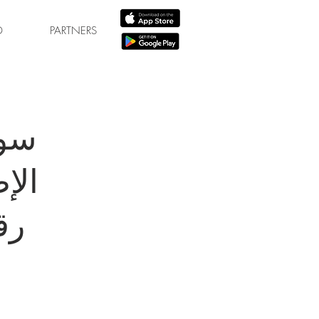
D
PARTNERS
سو
الإ
رق