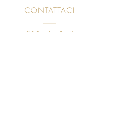
CONTATTACI
FAB Consulting GmbH
Unot 23, 8706 Meilen (ZH), Svizzera
CHE
491.397.271
+41 78 843 09 60
sales@golfpleasuretaste.com
Politica sulla Riservatezza
NOI SIAMO