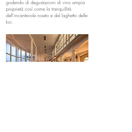
godendo di degustazioni di vino ampia
proprietà così come la tranquillità
dell'incantevole roseto e del laghetto delle
koi.
SULLA CORTE DEI TIFOSI
Fancourt è il principale golf resort del Sud
Africa, noto per i suoi campi da golf di