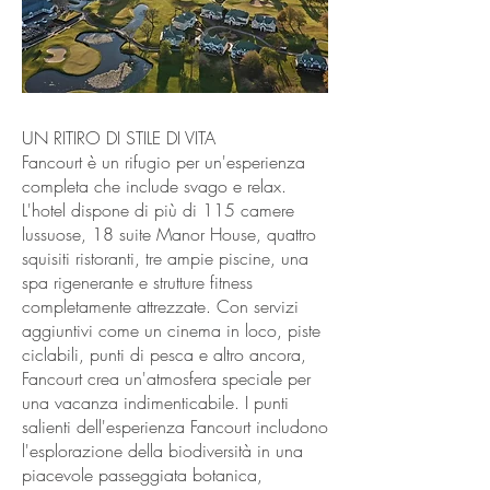
UN RITIRO DI STILE DI VITA
ESPERIENZA DI GOLF FANCOURT:
Fancourt è un rifugio per un'esperienza
PORTA IL GIOCO A UN NUOVO
completa che include svago e relax.
LIVELLO
L'hotel dispone di più di 115 camere
La Fancourt Academy Golf & Fitness
lussuose, 18 suite Manor House, quattro
Academy offre lezioni professionali per
squisiti ristoranti, tre ampie piscine, una
tutte le età e livelli di abilità. Le strutture
spa rigenerante e strutture fitness
per il riscaldamento e l'allenamento sono
completamente attrezzate. Con servizi
pensate per soddisfare le diverse
aggiuntivi come un cinema in loco, piste
esigenze di ogni giocatore, sia esso un
ciclabili, punti di pesca e altro ancora,
professionista esperto o un principiante.
Fancourt crea un'atmosfera speciale per
La Fancourt Golf Experience promette un
una vacanza indimenticabile. I punti
viaggio completo che rende il gioco
salienti dell'esperienza Fancourt includono
unico negli idilliaci dintorni della
l'esplorazione della biodiversità in una
principale destinazione golfistica di
piacevole passeggiata botanica,
Fancourt.