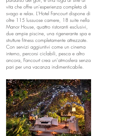
paradiso del golf; è una fuga di stile di
vita che offre un'esperienza completa di
svago e relax. L'Hotel Fancourt dispone di
oltre 115 lussuose camere, 18 suite nella
Manor House, quattro ristoranti esclusivi,
due ampie piscine, una rigenerante spa e
strutture fitness completamente attrezzate.
Con servizi aggiuntivi come un cinema
interno, percorsi ciclabili, pesca e altro
ancora, Fancourt crea un'atmosfera senza
pari per una vacanza indimenticabile.