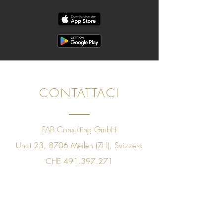
CONTATTACI
FAB Consulting GmbH
Unot 23, 8706 Meilen (ZH), Svizzera
CHE
491.397.271
+41 78 843 09 60
sales@golfpleasuretaste.com