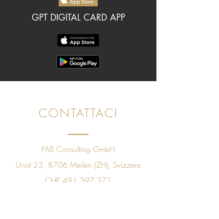
GPT DIGITAL CARD APP
CONTATTACI
FAB Consulting GmbH
Unot 23, 8706 Meilen (ZH), Svizzera
CHE
491.397.271
+41 78 843 09 60
sales@golfpleasuretaste.com