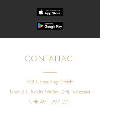
CONTATTACI
FAB Consulting GmbH
Unot 23, 8706 Meilen (ZH), Svizzera
CHE
491.397.271
+41 78 843 09 60
sales@golfpleasuretaste.com