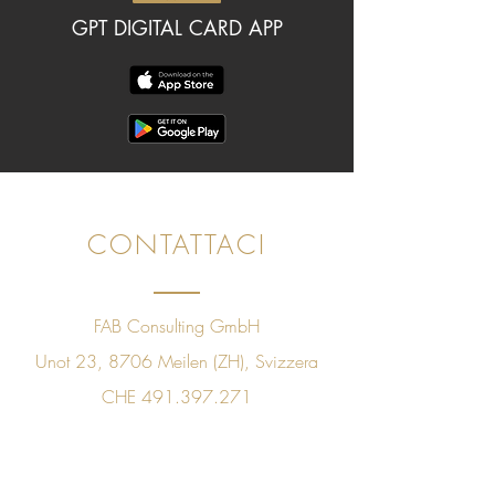
GPT DIGITAL CARD APP
CONTATTACI
FAB Consulting GmbH
Unot 23, 8706 Meilen (ZH), Svizzera
CHE
491.397.271
+41 78 843 09 60
sales@golfpleasuretaste.com