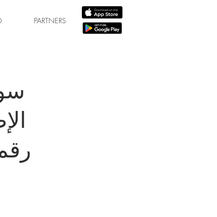
D
PARTNERS
سو
الإ
رقم 1