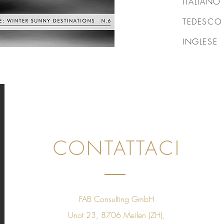
ITALIANO
TEDESCO
INGLESE
CONTATTACI
FAB Consulting GmbH
Unot 23, 8706 Meilen (ZH),