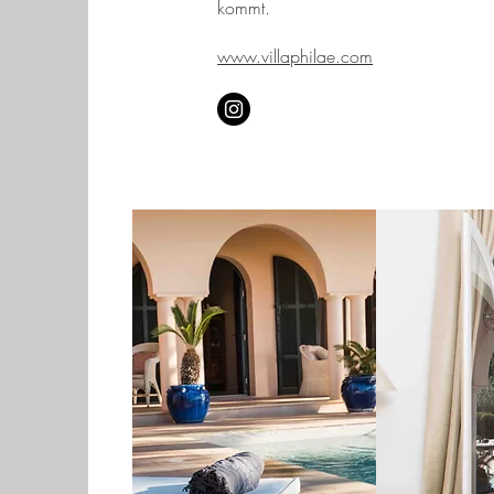
kommt.
www.villaphilae.com