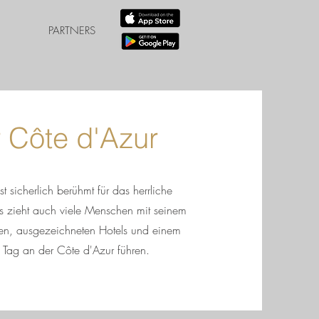
PARTNERS
r Côte d'Azur
t sicherlich berühmt für das herrliche
s zieht auch viele Menschen mit seinem
ten, ausgezeichneten Hotels und einem
n Tag an der Côte d'Azur führen.