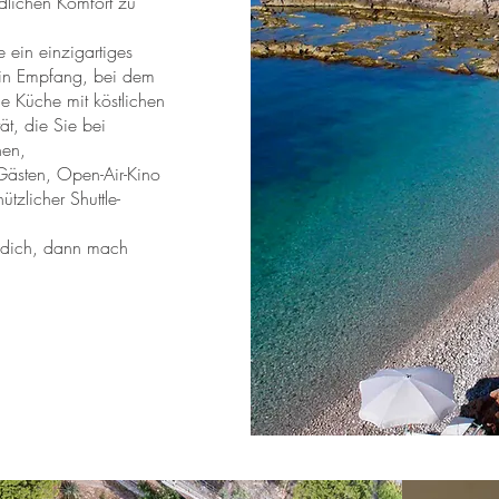
ndlichen Komfort zu
e ein einzigartiges
 ein Empfang, bei dem
ne Küche mit köstlichen
ät, die Sie bei
nen,
Gästen, Open-Air-Kino
tzlicher Shuttle-
 dich, dann mach