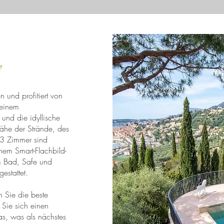
f
n und profitiert von
 einem
und die idyllische
Nähe der Strände, des
 3 Zimmer sind
nem Smart-Flachbild-
em Bad, Safe und
estattet.
 Sie die beste
 Sie sich einen
as, was als nächstes