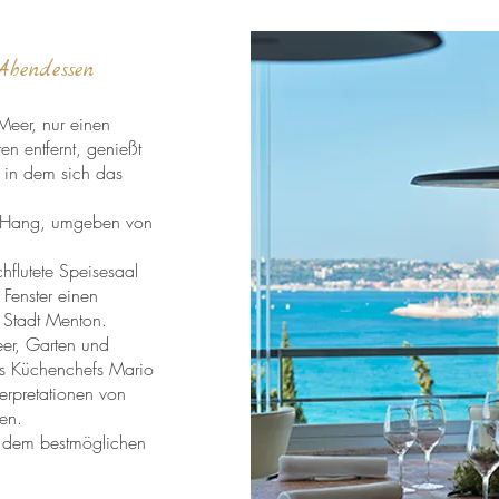
Abendessen
Meer, nur einen
en entfernt, genießt
 in dem sich das
.
am Hang, umgeben von
hflutete Speisesaal
 Fenster einen
 Stadt Menton.
er, Garten und
es Küchenchefs Mario
erpretationen von
en.
t dem bestmöglichen