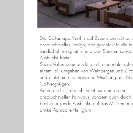
Die Golfanlage Minthis auf Zypern besticht dur
anspruchsvolles Design, das geschickt in die h
Landschaft integriert ist und den Spielern spekta
Ausblicke bietet.
Secret Valley beeindruckt durch eine malerische
einem Tal, umgeben von Weinbergen und Zit
und bietet eine harmonische Mischung aus Nat
Golfvergnügen.
Aphrodite Hills besticht nicht nur durch seine
anspruchsvollen Fairways, sondern auch durch
beeindruckende Ausblicke auf das Mittelmeer 
antike Aphrodite-Heiligtum.