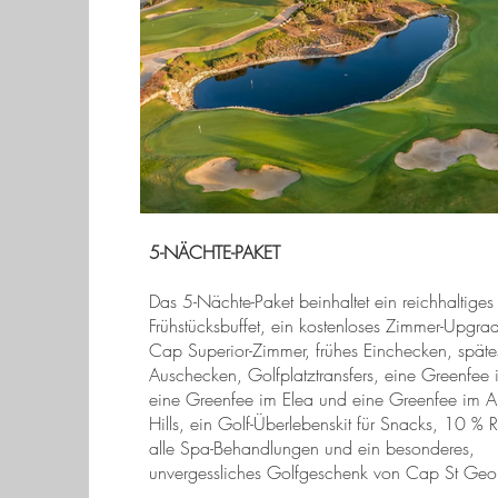
5-NÄCHTE-PAKET
Das 5-Nächte-Paket beinhaltet ein reichhaltiges
Frühstücksbuffet, ein kostenloses Zimmer-Upgra
Cap Superior-Zimmer, frühes Einchecken, späte
Auschecken, Golfplatztransfers, eine Greenfee 
eine Greenfee im Elea und eine Greenfee im A
Hills, ein Golf-Überlebenskit für Snacks, 10 % R
alle Spa-Behandlungen und ein besonderes,
unvergessliches Golfgeschenk von Cap St Geo