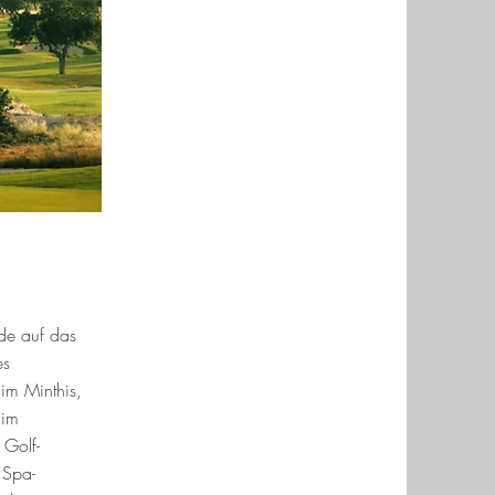
ade auf das
es
im Minthis,
 im
 Golf-
 Spa-