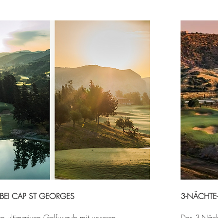
BEI ​​CAP ST GEORGES
3-NÄCHTE-
n ultimativen Golfurlaub mit unseren
Das 3-Nächt