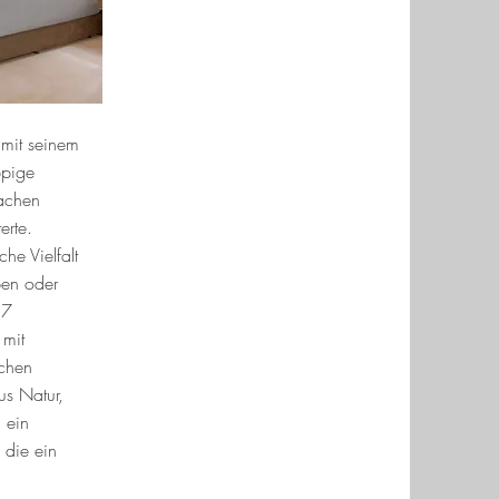
 mit seinem
ppige
achen
erte.
he Vielfalt
ben oder
 7
 mit
chen
us Natur,
 ein
 die ein