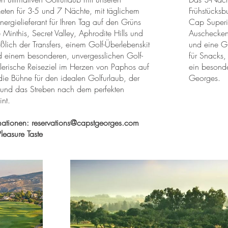
keten für 3-5 und 7 Nächte, mit täglichem
Frühstücksb
Energielieferant für Ihren Tag auf den Grüns
Cap Superio
 Minthis, Secret Valley, Aphrodite Hills und
Auschecken,
eßlich der Transfers, einem Golf-Überlebenskit
und eine Gr
d einem besonderen, unvergesslichen Golf-
für Snacks
alerische Reiseziel im Herzen von Paphos auf
ein besond
die Bühne für den idealen Golfurlaub, der
Georges.
it und das Streben nach dem perfekten
nt.
mationen:
reservations@capstgeorges.com
easure Taste