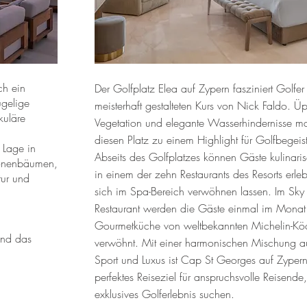
ch ein
Der Golfplatz Elea auf Zypern fasziniert Golfer
ügelige
meisterhaft gestalteten Kurs von Nick Faldo. Ü
kuläre
Vegetation und elegante Wasserhindernisse m
diesen Platz zu einem Highlight für Golfbegeist
 Lage in
Abseits des Golfplatzes können Gäste kulinarisc
ronenbäumen,
in einem der zehn Restaurants des Resorts erle
ur und
sich im Spa-Bereich verwöhnen lassen. Im Sky
Restaurant werden die Gäste einmal im Monat
Gourmetküche von weltbekannten Michelin-Kö
und das
verwöhnt. Mit einer harmonischen Mischung a
Sport und Luxus ist Cap St Georges auf Zypern
perfektes Reiseziel für anspruchsvolle Reisende,
exklusives Golferlebnis suchen.