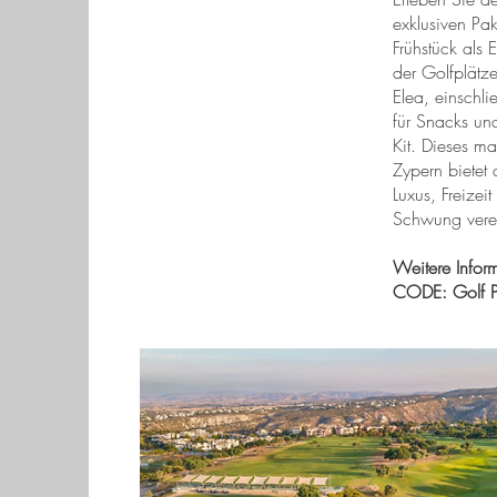
exklusiven Pa
Frühstück als 
der Golfplätze
Elea, einschli
für Snacks un
Kit. Dieses m
Zypern bietet 
Luxus, Freize
Schwung verei
Weitere Infor
CODE: Golf Pl