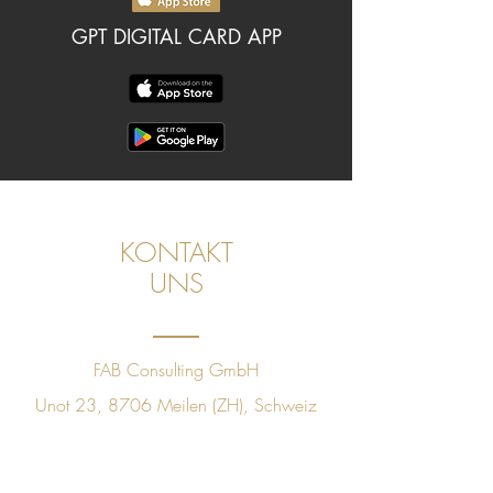
GPT DIGITAL CARD APP
KONTAKT
UNS
FAB Consulting GmbH
Unot 23, 8706 Meilen (ZH), Schweiz
CHE
491.397.271
+41 78 843 09 60