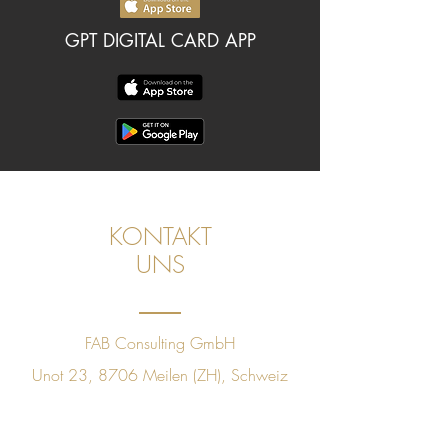
GPT DIGITAL CARD APP
KONTAKT
UNS
FAB Consulting GmbH
Unot 23, 8706 Meilen (ZH), Schweiz
CHE
491.397.271
+41 78 843 09 60