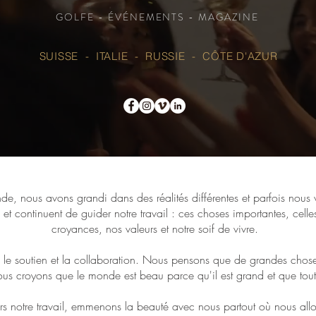
GOLFE - ÉVÉNEMENTS - MAGAZINE
SUISSE - ITALIE - RUSSIE - CÔTE D'AZUR
e, nous avons grandi dans des réalités différentes et parfois nous v
 et continuent de guider notre travail : ces choses importantes, cell
croyances, nos valeurs et notre soif de vivre.
 le soutien et la collaboration. Nous pensons que de grandes chose
ous croyons que le monde est beau parce qu'il est grand et que tou
ers notre travail, emmenons la beauté avec nous partout où nous all