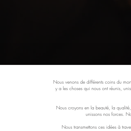
Nous venons de différents coins du mond
y a les choses qui nous ont réunis, unis
Nous croyons en la beauté, la qualité,
unissons nos forces. N
Nous transmettons ces idées à trav