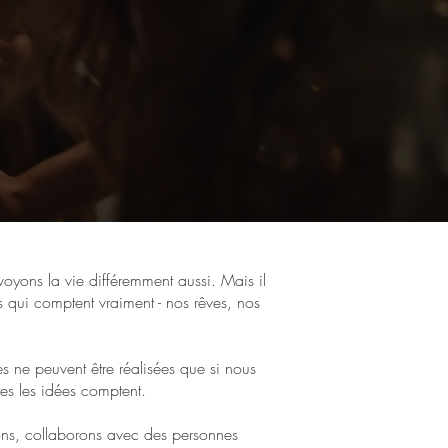
oyons la vie différemment aussi. Mais il
es qui comptent vraiment - nos rêves, nos
s ne peuvent être réalisées que si nous
tes les idées comptent.
ons, collaborons avec des personnes