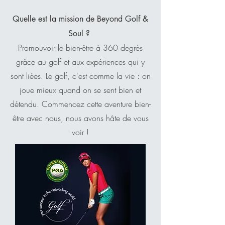
Quelle est la mission de Beyond Golf &
Soul ?
Promouvoir le bien-être à 360 degrés
grâce au golf et aux expériences qui y
sont liées. Le golf, c'est comme la vie : on
joue mieux quand on se sent bien et
détendu. Commencez cette aventure bien-
être avec nous, nous avons hâte de vous
voir !