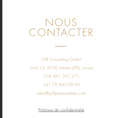
NOUS
CONTACTER
FAB Consulting GmbH
Unot 23, 8706 Meilen (ZH), Suisse
CHE 491.397.271
+41 78 843 09 60
sales@golfpleasuretaste.com
Politique de confidentialité