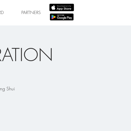
RD
PARTNERS
RATION
eng Shui