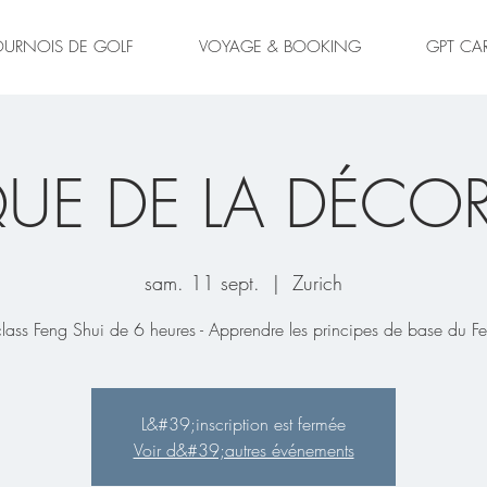
OURNOIS DE GOLF
VOYAGE & BOOKING
GPT CA
QUE DE LA DÉCO
sam. 11 sept.
  |  
Zurich
lass Feng Shui de 6 heures - Apprendre les principes de base du F
L&#39;inscription est fermée
Voir d&#39;autres événements