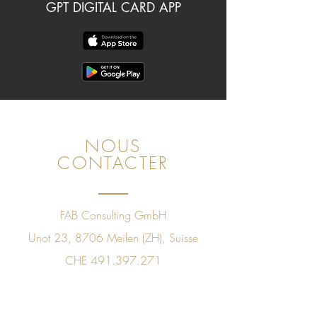
GPT DIGITAL CARD APP
NOUS
CONTACTER
FAB Consulting GmbH
Unot 23, 8706 Meilen (ZH), Suisse
CHE
491.397.271
+41 78 843 09 60
sales@golfpleasuretaste.com