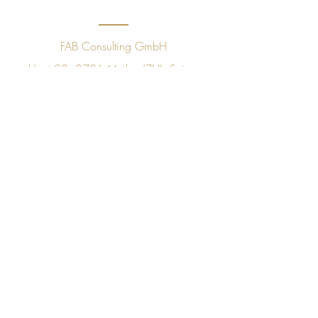
FAB Consulting GmbH
Unot 23, 8706 Meilen (ZH), Suisse
CHE
491.397.271
+41 78 843 09 60
sales@golfpleasuretaste.com
Politique de confidentialité
NOUS
SOMMES