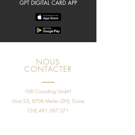
GPT DIGITAL CARD APP
NOUS
CONTACTER
FAB Consulting GmbH
Unot 23, 8706 Meilen (ZH), Suisse
CHE
491.397.271
+41 78 843 09 60
sales@golfpleasuretaste.com