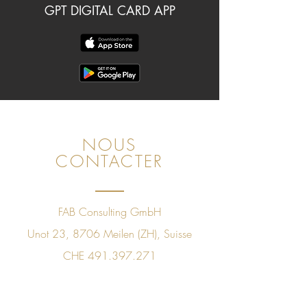
GPT DIGITAL CARD APP
NOUS
CONTACTER
FAB Consulting GmbH
Unot 23, 8706 Meilen (ZH), Suisse
CHE
491.397.271
+41 78 843 09 60
sales@golfpleasuretaste.com