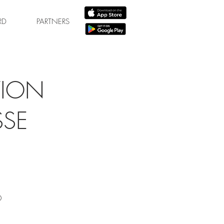
RD
PARTNERS
TION
SSE
D