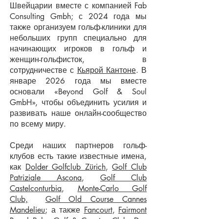
Швейцарии вместе с компанией Fab
Consulting Gmbh; с 2024 года мы
также организуем гольф-клиники для
небольших групп специально для
начинающих игроков в гольф и
женщин-гольфисток, в
сотрудничестве с
Кьярой Кантоне
. В
январе 2026 года мы вместе
основали «Beyond Golf & Soul
GmbH», чтобы объединить усилия и
развивать наше онлайн-сообщество
по всему миру.
Среди наших партнеров гольф-
клубов есть такие известные имена,
как
Dolder Golfclub Zürich
,
Golf Club
Patriziale Ascona
,
Golf Club
Castelconturbia
,
Monte-Carlo Golf
Club,
Golf Old Course Cannes
Mandelieu
; а также
Fancourt
,
Fairmont