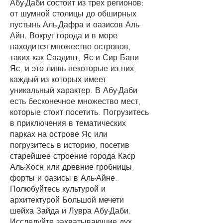
Абу-Даби состоит из трех регионов:
от шумной столицы до обширных
пустынь Аль-Дафра и оазисов Аль-
Айн. Вокруг города и в море
находится множество островов,
таких как Саадият, Яс и Сир Бани
Яс, и это лишь некоторые из них,
каждый из которых имеет
уникальный характер. В Абу-Даби
есть бесконечное множество мест,
которые стоит посетить. Погрузитесь
в приключения в тематических
парках на острове Яс или
погрузитесь в историю, посетив
старейшее строение города Каср
Аль-Хосн или древние гробницы,
форты и оазисы в Аль-Айне.
Полюбуйтесь культурой и
архитектурой Большой мечети
шейха Зайда и Лувра Абу-Даби.
Исследуйте захватывающие дух