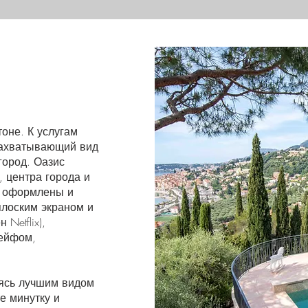
оне. К услугам
 захватывающий вид
город. Оазис
, центра города и
м оформлены и
плоским экраном и
Netflix),
сейфом,
уясь лучшим видом
е минутку и