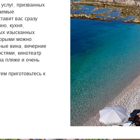
услуг, призванных
ваемые
тавит вас сразу
но, кухня,
ных изысканных
торыми можно
ные вина, вечерние
стями, кинотеатр
на пляже и очень
тем приготовьтесь к