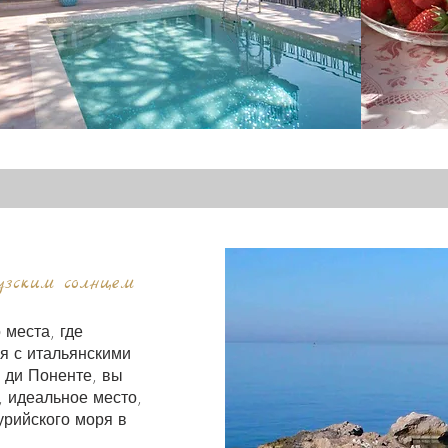
узским солнцем
 места, где
я с итальянскими
 ди Поненте, вы
si, идеальное место,
урийского моря в