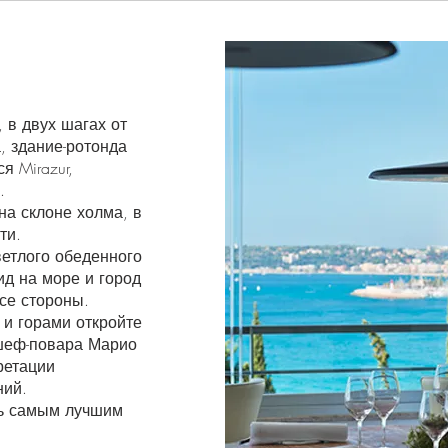
 в двух шагах от
, здание-ротонда
я Mirazur,
.
на склоне холма, в
ти.
ветлого обеденного
д на море и город
се стороны.
и горами откройте
шеф-повара Марио
ретации
ний.
нь самым лучшим