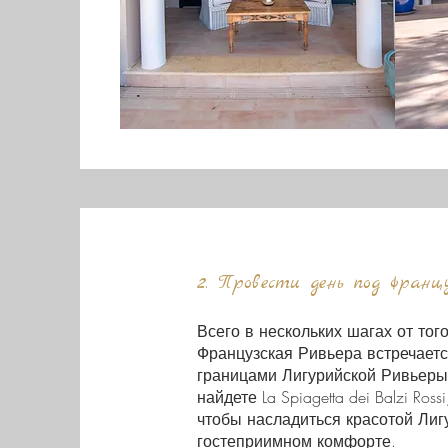
2. Провести день под франц
Всего в нескольких шагах от того
Французская Ривьера встречаетс
границами Лигурийской Ривьеры
найдете La Spiagetta dei Balzi Ros
чтобы насладиться красотой Лиг
гостеприимном комфорте.