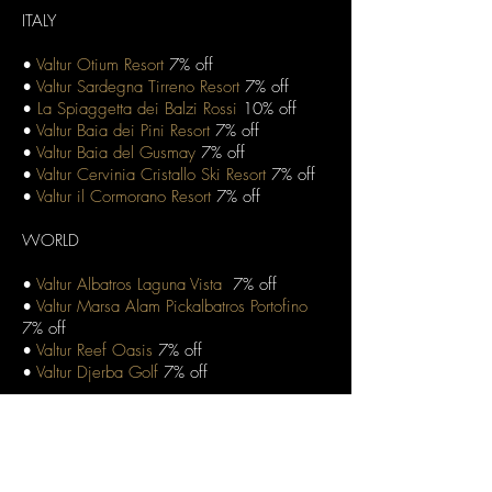
ITALY
•
Valtur Otium Resort
7% off
•
Valtur Sardegna Tirreno Resort
7% off
•
La Spiaggetta dei Balzi Rossi
10% off
•
Valtur Baia dei Pini Resort
7% off
•
Valtur Baia del Gusmay
7% off
•
Valtur Cervinia Cristallo Ski Resort
7% off
•
Valtur il Cormorano Resort
7% off
WORLD
•
Valtur Albatros Laguna Vista
7% off
•
Valtur Marsa Alam Pickalbatros Portofino
7% off
•
Valtur Reef Oasis
7% off
•
Valtur Djerba Golf
7% off
GPT