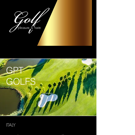
GPT
GOLFS
ITALY