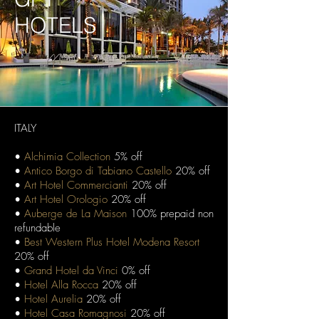
HOTELS
ITALY
•
Alchimia Collection
5% off
•
Antico Borgo di Tabiano Castello
20% off
•
Art Hotel Commercianti
20% off
•
Art Hotel Orologio
20% off
•
Auberge de La Maison
100% prepaid non
refundable
•
Best Western Plus Hotel Modena Resort
20% off
•
Grand Hotel da Vinci
0% off
•
Hotel Alla Rocca
20% off
•
Hotel Aurelia
20% off
•
Hotel Casa Romagnosi
20% off