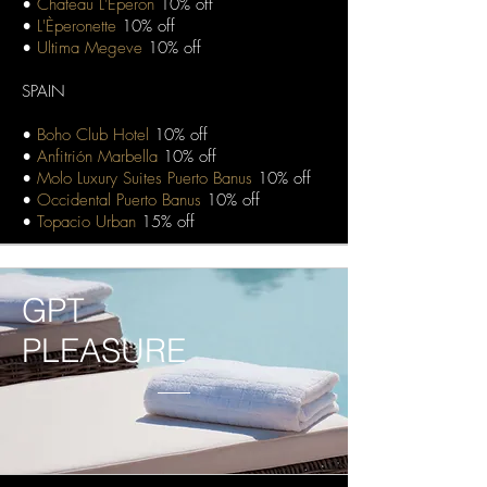
•
Chateau L'Èperon
10% off
•
L'Èperonette
10% off
•
Ultima Megeve
10% off
SPAIN
•
Boho Club Hotel
10% off
•
Anfitrión Marbella
10% off
•
Molo Luxury Suites Puerto Banus
10% off
•
Occidental Puerto Banus
10% off
•
Topacio Urban
15% off
GPT
PLEASURE