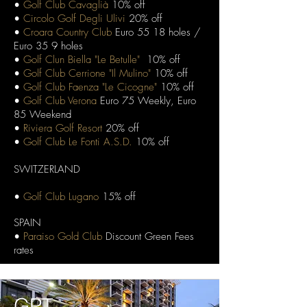
•
Golf Club Cavaglià
10% off
•
Circolo Golf Degli Ulivi
20% off
•
Croara Country Club
Euro 55 18 holes /
Euro 35 9 holes
•
Golf Clun Biella "Le Betulle"
10% off
•
Golf Club Cerrione "Il Mulino"
10% off
•
Golf Club Faenza "Le Cicogne"
10% off
•
Golf Club Verona
Euro 75 Weekly, Euro
85 Weekend
•
Riviera Golf Resort
20% off
•
Golf Club Le Fonti A.S.D.
10% off
SWITZERLAND
•
Golf Club Lugano
15% off
SPAIN
•
Paraiso Gold Club
Discount Green Fees
rates
GPT