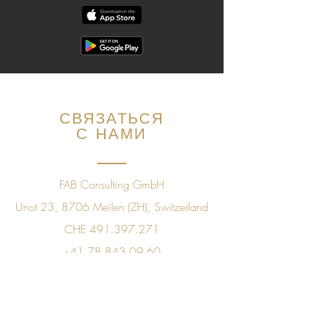
СВЯЗАТЬСЯ
С НАМИ
FAB Consulting GmbH
Unot 23, 8706 Meilen (ZH), Switzerland
CHE
491.397.271
+41 78 843 09 60
sales@golfpleasuretaste.com