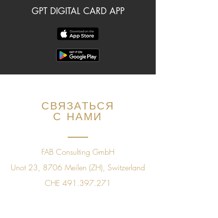
GPT DIGITAL CARD APP
СВЯЗАТЬСЯ
С НАМИ
FAB Consulting GmbH
Unot 23, 8706 Meilen (ZH), Switzerland
CHE
491.397.271
+41 78 843 09 60
sales@golfpleasuretaste.com